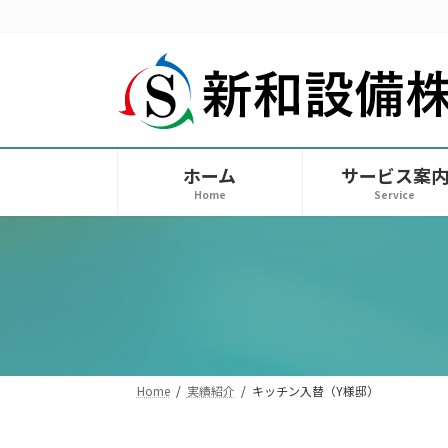
コ
ナ
ン
ビ
テ
ゲ
ン
ー
ツ
シ
へ
ョ
ス
ン
ホーム
サービス案
キ
に
Home
Service
ッ
移
プ
動
Home
実績紹介
キッチン入替（Y様邸）